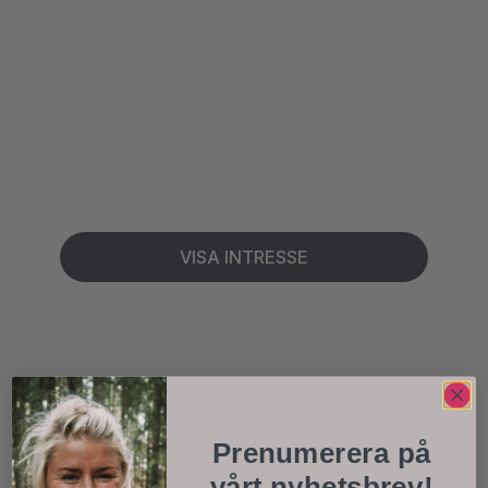
workshop
Det heter kokkaffe, men ska det
verkligen koka? Lär dig att
göra kaffe ute på rätt sätt!
VISA INTRESSE
Prenumerera på
vårt nyhetsbrev!