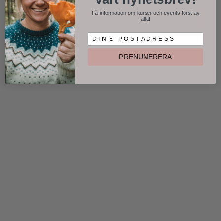
Få information om kurser och events först av
alla!
D I N E P O S T A D R E S S
PRENUMERERA