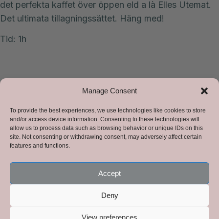
det perfekta kaffet över öppen eld a là Elles Utemat.
Det ultimata tillagningssättet. Häng med!
Tid: 1h
Manage Consent
To provide the best experiences, we use technologies like cookies to store
and/or access device information. Consenting to these technologies will
allow us to process data such as browsing behavior or unique IDs on this
site. Not consenting or withdrawing consent, may adversely affect certain
features and functions.
Accept
Deny
View preferences