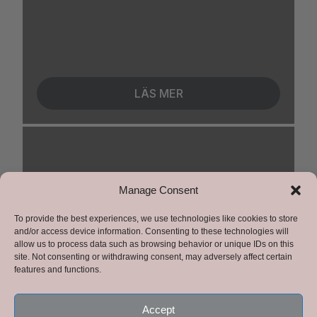
LÄS MER
Manage Consent
Ekhamns Gård
To provide the best experiences, we use technologies like cookies to store
and/or access device information. Consenting to these technologies will
allow us to process data such as browsing behavior or unique IDs on this
När du kliver in genom dörren till
site. Not consenting or withdrawing consent, may adversely affect certain
Ekhamns Gård vid Mälaren känns det
features and functions.
som att komma in i ett hem från början av
Accept
förra seklet.