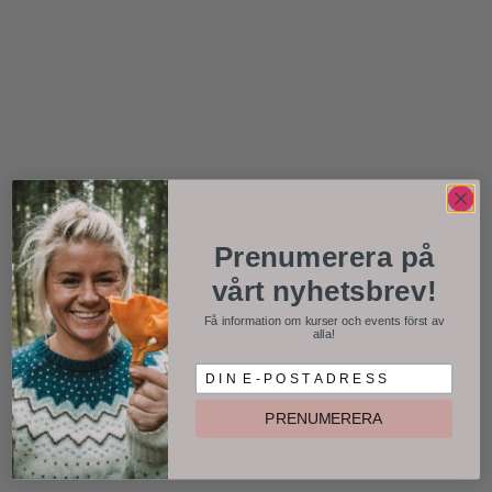
Prenumerera på
vårt nyhetsbrev!
Få information om kurser och events först av
alla!
D I N E P O S T A D R E S S
PRENUMERERA