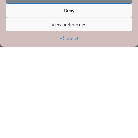
Deny
View preferences
Hållbarhet
LÄS MER
Vildmarksladan
Elles Utemat Vildmarkslada - en
fantastisk eventplats 1 timme norr om
Stockholm